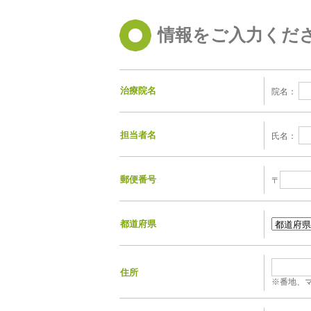
情報をご入力くだ
治療院名
院名：
担当者名
氏名：
郵便番号
〒
都道府県
住所
※番地、